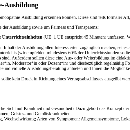
e-Ausbildung
omöopathie-Ausbildung erkennen können. Diese sind teils formaler Art, t
de der Ausbildung sowie um Fairness und Transparenz:
e Unterrichtseinheiten
(UE, 1 UE entspricht 45 Minuten) umfassen. 
den Inhalt der Ausbildung allen Interessierten zugänglich machen, sei es
Unterrichts (wir empfehlen mindestens 60% der Unterrichtsstunden sollt
 sind. Außerdem sollten diese eine Aus- oder Weiterbildung im didakti
r*in, Moderator*in oder Dozent*in) und diesbezüglich regelmäßig For
eine individuelle Ausbildungsberatung anbieten und Ihnen die Möglichke
sollte kein Druck in Richtung eines Vertragsabschlusses ausgeübt wer
sche Sicht auf Krankheit und Gesundheit? Dazu gehört das Konzept der 
men; Geistes- und Gemütskrankheiten.
g, Wechselwirkung; Arten von Symptomen: Allgemeinsymptome, Lokal