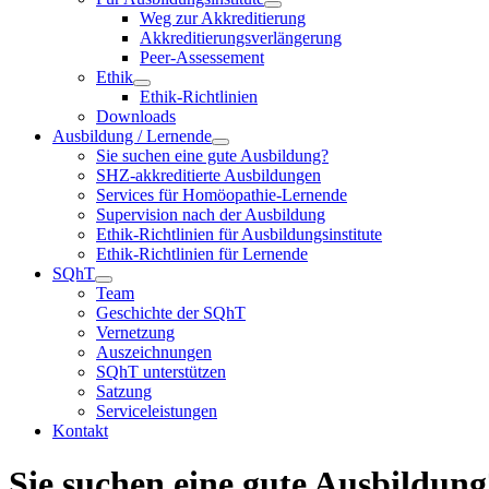
Weg zur Akkreditierung
Akkreditierungsverlängerung
Peer-Assessement
Ethik
Ethik-Richtlinien
Downloads
Ausbildung / Lernende
Sie suchen eine gute Ausbildung?
SHZ-akkreditierte Ausbildungen
Services für Homöopathie-Lernende
Supervision nach der Ausbildung
Ethik-Richtlinien für Ausbildungsinstitute
Ethik-Richtlinien für Lernende
SQhT
Team
Geschichte der SQhT
Vernetzung
Auszeichnungen
SQhT unterstützen
Satzung
Serviceleistungen
Kontakt
Sie suchen eine gute Ausbildung