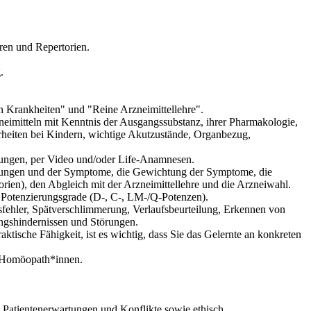
ren und Repertorien.
.
Krankheiten" und "Reine Arzneimittellehre".
neimitteln mit Kenntnis der Ausgangssubstanz, ihrer Pharmakologie,
eiten bei Kindern, wichtige Akutzustände, Organbezug,
bungen, per Video und/oder Life-Anamnesen.
ankungen und der Symptome, die Gewichtung der Symptome, die
rien), den Abgleich mit der Arzneimittellehre und die Arzneiwahl.
Potenzierungsgrade (D-, C-, LM-/Q-Potenzen).
ehler, Spätverschlimmerung, Verlaufsbeurteilung, Erkennen von
ngshindernissen und Störungen.
tische Fähigkeit, ist es wichtig, dass Sie das Gelernte an konkreten
r Homöopath*innen.
 Patientenerwartungen und Konflikte sowie ethisch