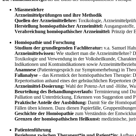
Miasmenlehre
Arzneimittelprüfungen und ihre Methodik
Quellen der Arzneimittellehre:
Toxikologie, Arzneimittelprüf
Herstellung homöopathischer Arzneimittel:
Ausgangsstoffe,
Verabreichung homöopathischer Arzneimittel:
Prinzip der 
Homöopathie und Forschung
Studium der grundlegenden Fachliteratur:
v.a. Samuel Hahn
Arzneimittelwissen:
Wie studiert man die Arzneimittellehre? 
Toxikologie und Verwendung in der Volksheilkunde, Charakte
Indikationen und Kontraindikationen sowie Arzneimittelbezieh
Anamnese
(Patientengespräch zur Symptomerhebung) in Theor
Fallanalyse
– das Kernstück der homöopathischen Therapie: Di
Repertorisation anhand eines der gebräuchlichen Repertorien (
Arzneimittel-Dosierung:
Wahl der Potenz-Art und -Höhe, Wah
Beurteilung des Behandlungsverlaufs:
Terminierung und Dur
Palliation und Unterdrückung, Erkennen von Suggestion und P
Praktische Anteile der Ausbildung:
Damit Sie die Homöopathie
Fällen üben können. Dazu dienen Papierfälle, Gruppenübungen,
Geschichte der Homöopathie
zum Verständnis der Entwicklu
Grenzen der homöopathischen Heilkunst:
medizinische, juri
Patientenführung
Beziehung zwischen Therapeut*in und Patient*in:
Aufbau e