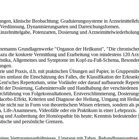
ungen, klinische Beobachtung; Graduierungssysteme in Arzneimittelleh
 Verdünnung, Dynamisierungsarten und Darreichungsformen.
Einzelmittelgabe, Potenzarten, Dosierung und Arzneimittelwiederholung
emanns Grundlagenwerke "Organon der Heilkunst", "Die chronischen 
Dazu die konkrete Vermittlung und Erarbeitung von mindestens 120 Arz
ristika, Allgemeines und Symptome im Kopf-zu-Fuß-Schema, Besonderh
ungen.
ie und Praxis, d.h. mit praktischen Übungen auf Papier, in Gruppenü
es umfasst die Einschätzung des Falles, die Klassifikation der Erkr
Kent'sches Repertorium, seine Vorläufer oder darauf aufbauende Reperto
l der Dosierung, Gabenintervalle und Handhabung der verschiedenen 
chführung von Folgekonsultationen, Erstverschlimmerung, Dosierungsf
lacebo-Effekt, Kriterien und Diagnose der Heilung, Umgang mit Heilu
 nicht nur in Form von theoretischem Wissen erlernen, sondern als prak
 Life-Anamnesen, Videofälle oder ein Praktikum in einer Lehrpraxis.
ng und Ausbreitung der Homöopathie bis heute; Kenntnis bedeutende
stische und persönliche Grenzen.
ines Vertrauensverhältnisses, Umgang mit Tabus, Behandlungsvertrag,