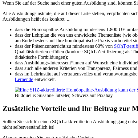
Wenn Sie auf der Suche nach einer guten Ausbildung sind, können Sie d
Alle Ausbildungsinstitute, die auf dieser Liste stehen, verpflichten
Ausbildungen heißt das konkret, ...
dass die Homöopathie-Ausbildung mindestens 1.800 UE umfas
dass der Lehrplan die von uns entwickelte Themenliste (wie ob
am Ende bestens auf Ihre homöopathische Praxis vorbereitet si
dass der Präsenzunterricht zu mindestens 60% von
SQhT-zertif
Qualitätskriterien erfüllen (konkret: SQhT-Zertifizierung als
didaktische Fortbildungen);
dass Ausbildungs-Interessent*innen auf Wunsch eine individu
dass auch alle anderen Kriterien von Transparenz, Fairness un
dass im Lehrinstitut auf vertrauensvolles und verantwortungsb
Lernende
entwickelt.
Bildquelle: Susanne Jutzeler, Schweiz auf Pixabay
Zusätzliche Vorteile und Ihr Beitrag zur 
Sollten Sie sich für einen SQhT-akkreditierten Ausbildungsgang entsc
nicht selbstverständlich ist!
Aber es erwarten Sie noch zusätzliche Vorteile: