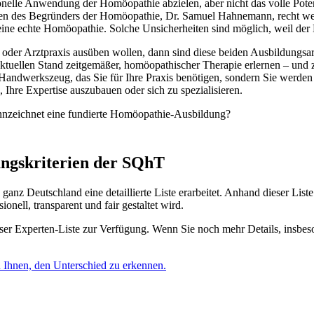
nelle Anwendung der Homöopathie abzielen, aber nicht das volle Potenzia
n des Begründers der Homöopathie, Dr. Samuel Hahnemann, recht weit
eine echte Homöopathie. Solche Unsicherheiten sind möglich, weil der 
 oder Arztpraxis ausüben wollen, dann sind diese beiden Ausbildungsart
tuellen Stand zeitgemäßer, homöopathischer Therapie erlernen – und z
andwerkszeug, das Sie für Ihre Praxis benötigen, sondern Sie werden au
Ihre Expertise auszubauen oder sich zu spezialisieren.
ennzeichnet eine fundierte Homöopathie-Ausbildung?
ngskriterien der SQhT
nz Deutschland eine detaillierte Liste erarbeitet. Anhand dieser Lis
nell, transparent und fair gestaltet wird.
dieser Experten-Liste zur Verfügung. Wenn Sie noch mehr Details, insb