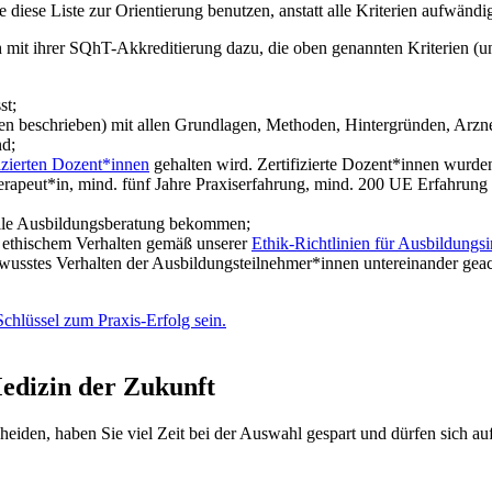
iese Liste zur Orientierung benutzen, anstatt alle Kriterien aufwändig
 sich mit ihrer SQhT-Akkreditierung dazu, die oben genannten Kriterien 
st;
en beschrieben) mit allen Grundlagen, Methoden, Hintergründen, Arznei
nd;
izierten Dozent*innen
gehalten wird. Zertifizierte Dozent*innen wurden
 Therapeut*in, mind. fünf Jahre Praxiserfahrung, mind. 200 UE Erfahru
elle Ausbildungsberatung bekommen;
d ethischem Verhalten gemäß unserer
Ethik-Richtlinien für Ausbildungsin
ewusstes Verhalten der Ausbildungsteilnehmer*innen untereinander gea
Medizin der Zukunft
heiden, haben Sie viel Zeit bei der Auswahl gespart und dürfen sich a