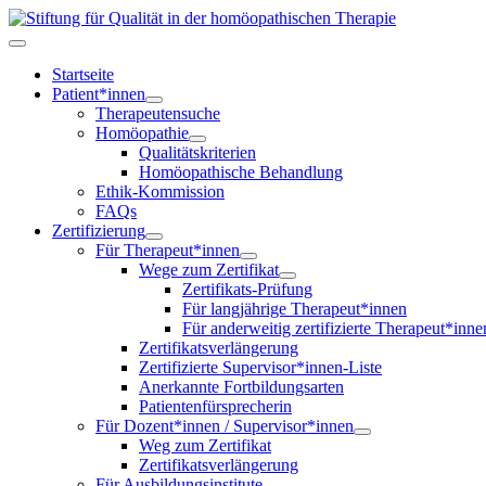
Startseite
Patient*innen
Therapeutensuche
Homöopathie
Qualitätskriterien
Homöopathische Behandlung
Ethik-Kommission
FAQs
Zertifizierung
Für Therapeut*innen
Wege zum Zertifikat
Zertifikats-Prüfung
Für langjährige Therapeut*innen
Für anderweitig zertifizierte Therapeut*inne
Zertifikatsverlängerung
Zertifizierte Supervisor*innen-Liste
Anerkannte Fortbildungsarten
Patientenfürsprecherin
Für Dozent*innen / Supervisor*innen
Weg zum Zertifikat
Zertifikatsverlängerung
Für Ausbildungsinstitute