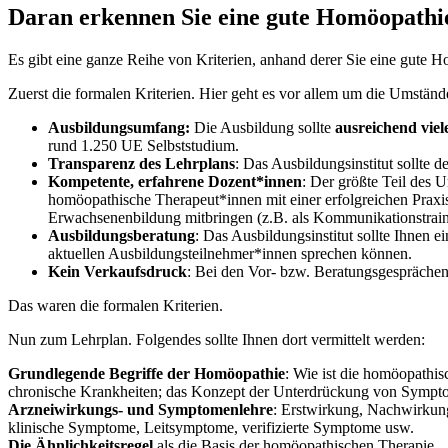
Daran erkennen Sie eine gute Homöopathi
Es gibt eine ganze Reihe von Kriterien, anhand derer Sie eine gute H
Zuerst die formalen Kriterien. Hier geht es vor allem um die Umstän
Ausbildungsumfang:
Die Ausbildung sollte
ausreichend viel
rund 1.250 UE Selbststudium.
Transparenz des Lehrplans
: Das Ausbildungsinstitut sollte 
Kompetente, erfahrene Dozent*innen
: Der größte Teil des 
homöopathische Therapeut*innen mit einer erfolgreichen Praxis
Erwachsenenbildung mitbringen (z.B. als Kommunikationstraine
Ausbildungsberatung
: Das Ausbildungsinstitut sollte Ihnen 
aktuellen Ausbildungsteilnehmer*innen sprechen können.
Kein Verkaufsdruck
: Bei den Vor- bzw. Beratungsgesprächen 
Das waren die formalen Kriterien.
Nun zum Lehrplan. Folgendes sollte Ihnen dort vermittelt werden:
Grundlegende Begriffe der Homöopathie
: Wie ist die homöopathi
chronische Krankheiten; das Konzept der Unterdrückung von Sympto
Arzneiwirkungs- und Symptomenlehre
: Erstwirkung, Nachwirkun
klinische Symptome, Leitsymptome, verifizierte Symptome usw.
Die Ähnlichkeitsregel
als die Basis der homöopathischen Therapie