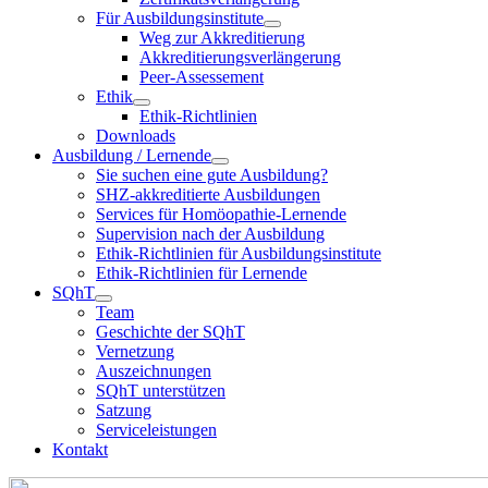
Für Ausbildungsinstitute
Weg zur Akkreditierung
Akkreditierungsverlängerung
Peer-Assessement
Ethik
Ethik-Richtlinien
Downloads
Ausbildung / Lernende
Sie suchen eine gute Ausbildung?
SHZ-akkreditierte Ausbildungen
Services für Homöopathie-Lernende
Supervision nach der Ausbildung
Ethik-Richtlinien für Ausbildungsinstitute
Ethik-Richtlinien für Lernende
SQhT
Team
Geschichte der SQhT
Vernetzung
Auszeichnungen
SQhT unterstützen
Satzung
Serviceleistungen
Kontakt